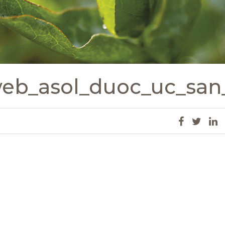
web_asol_duoc_uc_san_