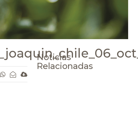
joaquin_chile_06_oct
Noticias
Relacionadas