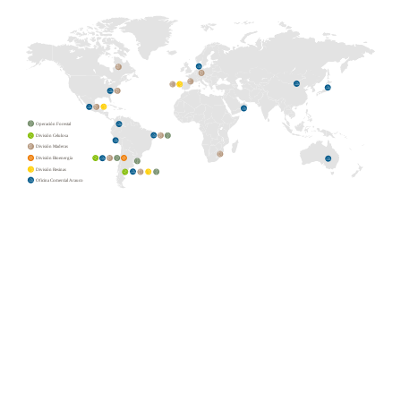
5
Operación Forestal
División Celulosa
División Maderas
División Bioenergía
División Resinas
Oficina Comercial Arauco