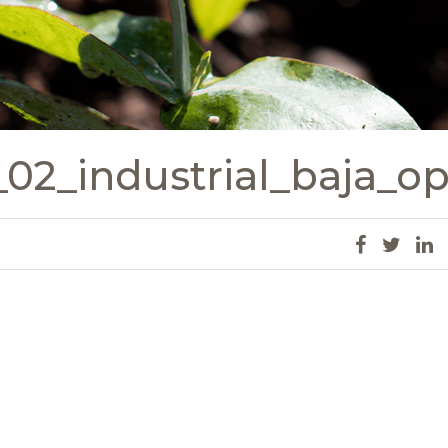
2_industrial_baja_o