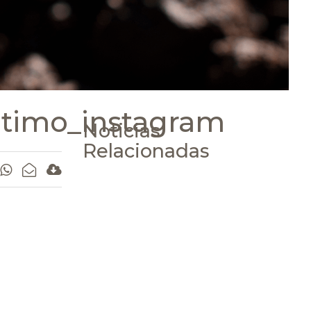
ptimo_instagram
Noticias
Relacionadas