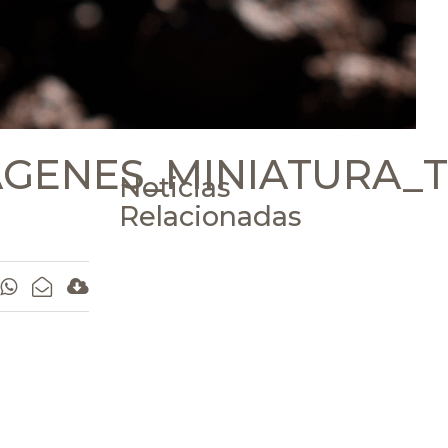
AGENES_MINIATURA_T
Noticias
Relacionadas