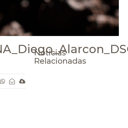
NA_Diego_Alarcon_D
Noticias
Relacionadas