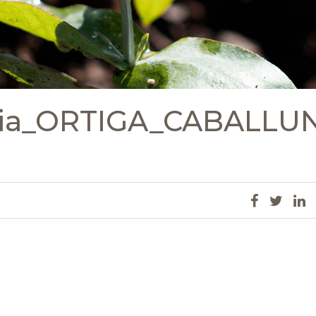
olia_ORTIGA_CABALLU