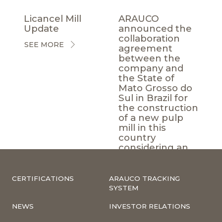
Licancel Mill
ARAUCO
Update
announced the
collaboration
SEE MORE
agreement
between the
company and
the State of
Mato Grosso do
Sul in Brazil for
the construction
of a new pulp
mill in this
country
considering an
investment of
US$ 3 billion.
CERTIFICATIONS
ARAUCO TRACKING
SEE MORE
SYSTEM
NEWS
INVESTOR RELATIONS