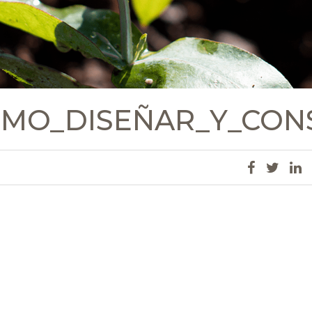
OMO_DISEÑAR_Y_CO