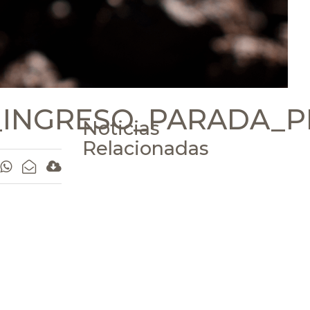
_INGRESO_PARADA_P
Noticias
Relacionadas