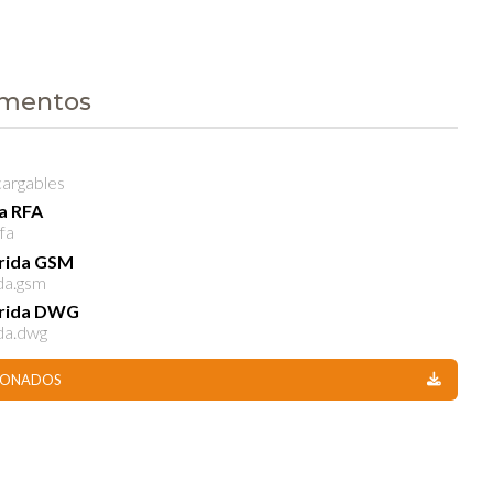
umentos
cargables
da RFA
fa
rrida GSM
da.gsm
rrida DWG
ida.dwg
CIONADOS