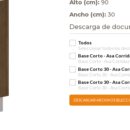
Alto (cm):
90
Ancho (cm):
30
Descarga de doc
Todos
Seleccionar todos los des
Base Corto - Asa Corri
Base Corto - Asa Corrida.r
Base Corto 30 - Asa Co
Base Corto 30 - Asa Corri
Base Corto 30 - Asa Co
Base Corto 30 - Asa Corr
DESCARGAR ARCHIVOS SELEC