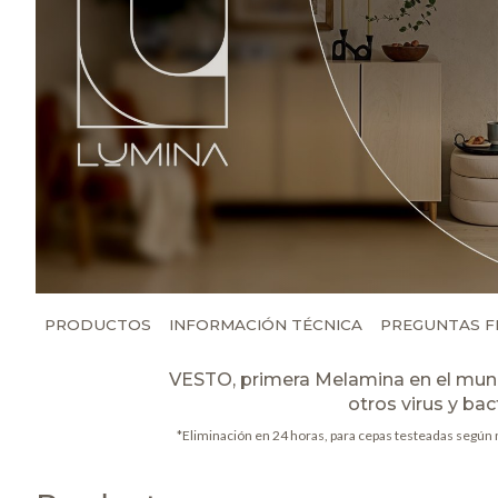
PRODUCTOS
INFORMACIÓN TÉCNICA
PREGUNTAS F
VESTO, primera Melamina en el mund
otros virus y ba
*Eliminación en 24 horas, para cepas testeadas según