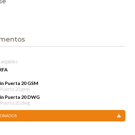
se
umentos
cargables
 RFA
a
sin Puerta 20 GSM
n Puerta 20.gsm
sin Puerta 20 DWG
n Puerta 20.dwg
CIONADOS