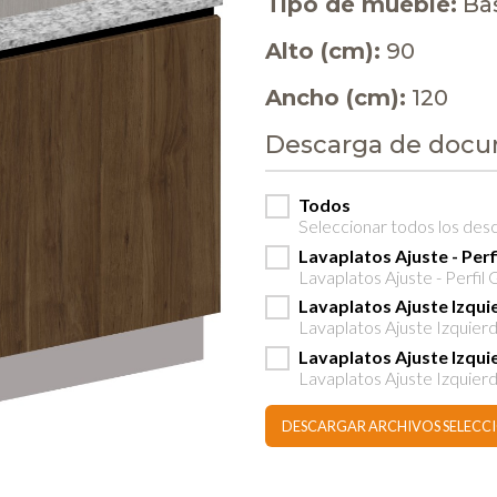
Tipo de mueble:
Ba
Alto (cm):
90
Ancho (cm):
120
Descarga de doc
Todos
Seleccionar todos los des
Lavaplatos Ajuste - Perf
Lavaplatos Ajuste - Perfil 
Lavaplatos Ajuste Izqui
Lavaplatos Ajuste Izquierd
Lavaplatos Ajuste Izqui
Lavaplatos Ajuste Izquierd
DESCARGAR ARCHIVOS SELEC