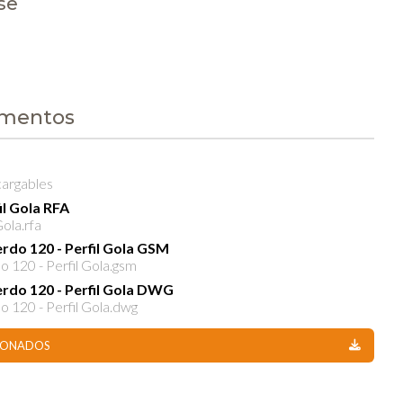
se
umentos
cargables
il Gola RFA
Gola.rfa
erdo 120 - Perfil Gola GSM
o 120 - Perfil Gola.gsm
erdo 120 - Perfil Gola DWG
o 120 - Perfil Gola.dwg
CIONADOS