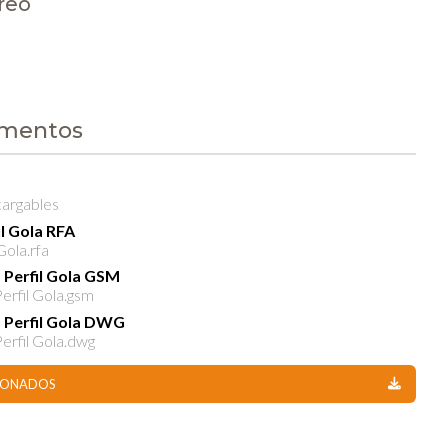
reo
umentos
cargables
il Gola RFA
Gola.rfa
 Perfil Gola GSM
erfil Gola.gsm
- Perfil Gola DWG
erfil Gola.dwg
CIONADOS