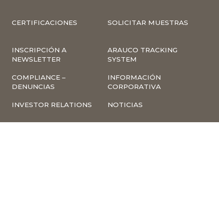
CERTIFICACIONES
SOLICITAR MUESTRAS
INSCRIPCIÓN A
ARAUCO TRACKING
NEWSLETTER
SYSTEM
COMPLIANCE –
INFORMACIÓN
DENUNCIAS
CORPORATIVA
INVESTOR RELATIONS
NOTICIAS
TÉRMINOS Y
POLÍTICA
CONDICIONES DE USO
TRATAMIENTO DE
DE LA PÁGINA WEB
DATOS PERSONALES