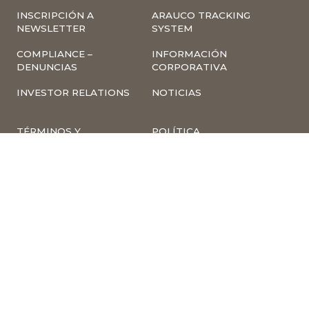
INSCRIPCIÓN A
ARAUCO TRACKING
NEWSLETTER
SYSTEM
COMPLIANCE –
INFORMACIÓN
DENUNCIAS
CORPORATIVA
INVESTOR RELATIONS
NOTICIAS
TÉRMINOS Y
POLÍTICA
CONDICIONES DE USO
TRATAMIENTO DE
DE LA PÁGINA WEB
DATOS PERSONALES