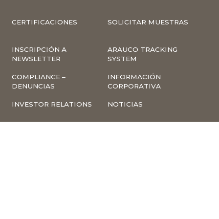
CERTIFICACIONES
SOLICITAR MUESTRAS
INSCRIPCIÓN A
ARAUCO TRACKING
NEWSLETTER
SYSTEM
COMPLIANCE –
INFORMACIÓN
DENUNCIAS
CORPORATIVA
INVESTOR RELATIONS
NOTICIAS
TÉRMINOS Y
POLÍTICA
CONDICIONES DE USO
TRATAMIENTO DE
DE LA PÁGINA WEB
DATOS PERSONALES