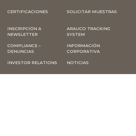
CERTIFICACIONES
SOLICITAR MUESTRAS
INSCRIPCIÓN A
ARAUCO TRACKING
NEWSLETTER
SYSTEM
COMPLIANCE –
INFORMACIÓN
DENUNCIAS
CORPORATIVA
INVESTOR RELATIONS
NOTICIAS
TÉRMINOS Y
POLÍTICA
CONDICIONES DE USO
TRATAMIENTO DE
DE LA PÁGINA WEB
DATOS PERSONALES