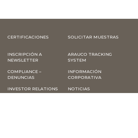
CERTIFICACIONES
SOLICITAR MUESTRAS
INSCRIPCIÓN A
ARAUCO TRACKING
NEWSLETTER
SYSTEM
COMPLIANCE –
INFORMACIÓN
DENUNCIAS
CORPORATIVA
INVESTOR RELATIONS
NOTICIAS
TÉRMINOS Y
POLÍTICA
CONDICIONES DE USO
TRATAMIENTO DE
DE LA PÁGINA WEB
DATOS PERSONALES