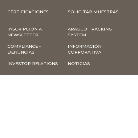
CERTIFICACIONES
SOLICITAR MUESTRAS
INSCRIPCIÓN A
ARAUCO TRACKING
NEWSLETTER
SYSTEM
COMPLIANCE –
INFORMACIÓN
DENUNCIAS
CORPORATIVA
INVESTOR RELATIONS
NOTICIAS
TÉRMINOS Y
POLÍTICA
CONDICIONES DE USO
TRATAMIENTO DE
DE LA PÁGINA WEB
DATOS PERSONALES