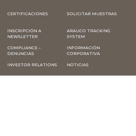
CERTIFICACIONES
SOLICITAR MUESTRAS
INSCRIPCIÓN A
ARAUCO TRACKING
NEWSLETTER
SYSTEM
COMPLIANCE –
INFORMACIÓN
DENUNCIAS
CORPORATIVA
INVESTOR RELATIONS
NOTICIAS
TÉRMINOS Y
POLÍTICA
CONDICIONES DE USO
TRATAMIENTO DE
DE LA PÁGINA WEB
DATOS PERSONALES