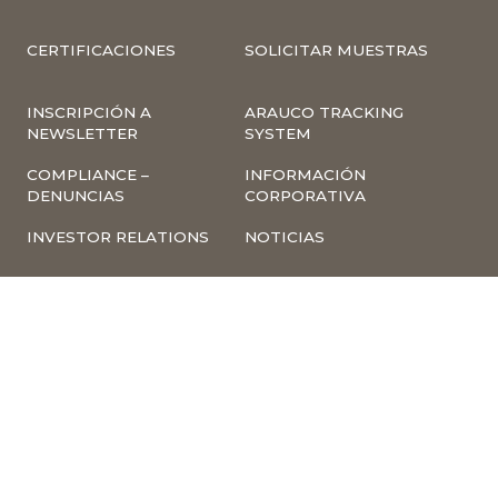
CERTIFICACIONES
SOLICITAR MUESTRAS
INSCRIPCIÓN A
ARAUCO TRACKING
NEWSLETTER
SYSTEM
COMPLIANCE –
INFORMACIÓN
DENUNCIAS
CORPORATIVA
INVESTOR RELATIONS
NOTICIAS
TÉRMINOS Y
POLÍTICA
CONDICIONES DE USO
TRATAMIENTO DE
DE LA PÁGINA WEB
DATOS PERSONALES