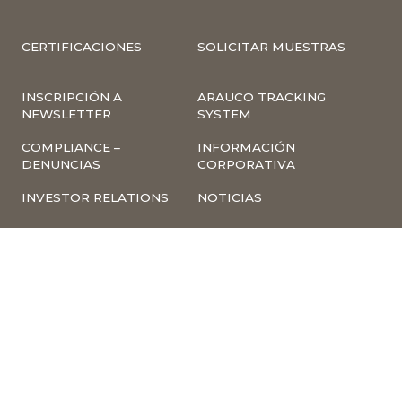
CERTIFICACIONES
SOLICITAR MUESTRAS
INSCRIPCIÓN A
ARAUCO TRACKING
NEWSLETTER
SYSTEM
COMPLIANCE –
INFORMACIÓN
DENUNCIAS
CORPORATIVA
INVESTOR RELATIONS
NOTICIAS
TÉRMINOS Y
POLÍTICA
CONDICIONES DE USO
TRATAMIENTO DE
DE LA PÁGINA WEB
DATOS PERSONALES