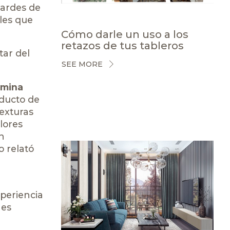
tardes de
ales que
Cómo darle un uso a los
retazos de tus tableros
tar del
SEE MORE
mina
oducto de
texturas
lores
n
o relató
xperiencia
 es