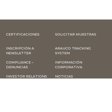
CERTIFICACIONES
SOLICITAR MUESTRAS
INSCRIPCIÓN A
ARAUCO TRACKING
NEWSLETTER
SYSTEM
COMPLIANCE –
INFORMACIÓN
DENUNCIAS
CORPORATIVA
INVESTOR RELATIONS
NOTICIAS
TÉRMINOS Y
POLÍTICA
CONDICIONES DE USO
TRATAMIENTO DE
DE LA PÁGINA WEB
DATOS PERSONALES