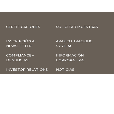
CERTIFICACIONES
SOLICITAR MUESTRAS
INSCRIPCIÓN A
ARAUCO TRACKING
NEWSLETTER
SYSTEM
COMPLIANCE –
INFORMACIÓN
DENUNCIAS
CORPORATIVA
INVESTOR RELATIONS
NOTICIAS
TÉRMINOS Y
POLÍTICA
CONDICIONES DE USO
TRATAMIENTO DE
DE LA PÁGINA WEB
DATOS PERSONALES