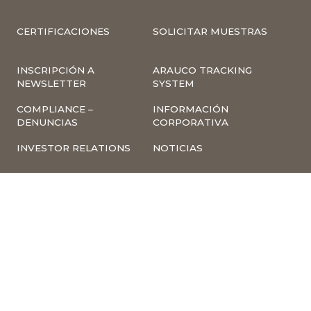
CERTIFICACIONES
SOLICITAR MUESTRAS
INSCRIPCIÓN A
ARAUCO TRACKING
NEWSLETTER
SYSTEM
COMPLIANCE –
INFORMACIÓN
DENUNCIAS
CORPORATIVA
INVESTOR RELATIONS
NOTICIAS
TÉRMINOS Y
POLÍTICA
CONDICIONES DE USO
TRATAMIENTO DE
DE LA PÁGINA WEB
DATOS PERSONALES