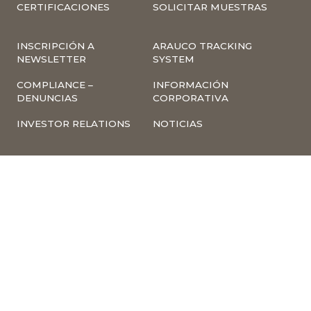
CERTIFICACIONES
SOLICITAR MUESTRAS
INSCRIPCIÓN A
ARAUCO TRACKING
NEWSLETTER
SYSTEM
COMPLIANCE –
INFORMACIÓN
DENUNCIAS
CORPORATIVA
INVESTOR RELATIONS
NOTICIAS
TÉRMINOS Y
POLÍTICA
CONDICIONES DE USO
TRATAMIENTO DE
DE LA PÁGINA WEB
DATOS PERSONALES