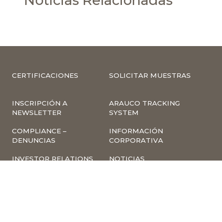
Noticias Relacionadas
CERTIFICACIONES
SOLICITAR MUESTRAS
INSCRIPCIÓN A
ARAUCO TRACKING
NEWSLETTER
SYSTEM
COMPLIANCE –
INFORMACIÓN
DENUNCIAS
CORPORATIVA
INVESTOR RELATIONS
NOTICIAS
TÉRMINOS Y
POLÍTICA
CONDICIONES DE USO
TRATAMIENTO DE
DE LA PÁGINA WEB
DATOS PERSONALES