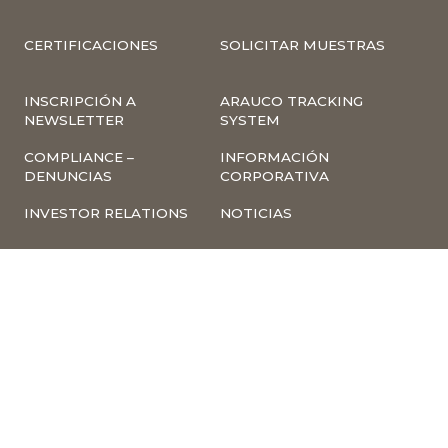
CERTIFICACIONES
SOLICITAR MUESTRAS
INSCRIPCIÓN A
ARAUCO TRACKING
NEWSLETTER
SYSTEM
COMPLIANCE –
INFORMACIÓN
DENUNCIAS
CORPORATIVA
INVESTOR RELATIONS
NOTICIAS
TÉRMINOS Y
POLÍTICA
CONDICIONES DE USO
TRATAMIENTO DE
DE LA PÁGINA WEB
DATOS PERSONALES