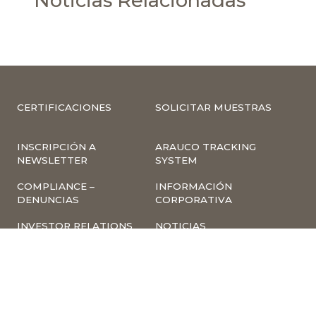
Noticias Relacionadas
CERTIFICACIONES
SOLICITAR MUESTRAS
INSCRIPCIÓN A
ARAUCO TRACKING
NEWSLETTER
SYSTEM
COMPLIANCE –
INFORMACIÓN
DENUNCIAS
CORPORATIVA
INVESTOR RELATIONS
NOTICIAS
TÉRMINOS Y
POLÍTICA
CONDICIONES DE USO
TRATAMIENTO DE
DE LA PÁGINA WEB
DATOS PERSONALES