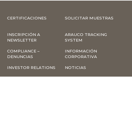
CERTIFICACIONES
SOLICITAR MUESTRAS
INSCRIPCIÓN A
ARAUCO TRACKING
NEWSLETTER
SYSTEM
COMPLIANCE –
INFORMACIÓN
DENUNCIAS
CORPORATIVA
INVESTOR RELATIONS
NOTICIAS
TÉRMINOS Y
POLÍTICA
CONDICIONES DE USO
TRATAMIENTO DE
DE LA PÁGINA WEB
DATOS PERSONALES