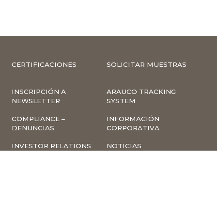
CERTIFICACIONES
SOLICITAR MUESTRAS
INSCRIPCIÓN A
ARAUCO TRACKING
NEWSLETTER
SYSTEM
COMPLIANCE –
INFORMACIÓN
DENUNCIAS
CORPORATIVA
INVESTOR RELATIONS
NOTICIAS
TÉRMINOS Y
POLÍTICA
CONDICIONES DE USO
TRATAMIENTO DE
DE LA PÁGINA WEB
DATOS PERSONALES