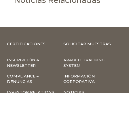
Noticias Relacionadas
CERTIFICACIONES
SOLICITAR MUESTRAS
INSCRIPCIÓN A
ARAUCO TRACKING
NEWSLETTER
SYSTEM
COMPLIANCE –
INFORMACIÓN
DENUNCIAS
CORPORATIVA
INVESTOR RELATIONS
NOTICIAS
TÉRMINOS Y
POLÍTICA
CONDICIONES DE USO
TRATAMIENTO DE
DE LA PÁGINA WEB
DATOS PERSONALES