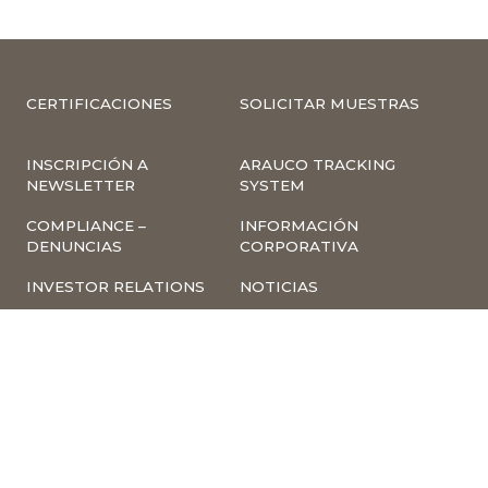
CERTIFICACIONES
SOLICITAR MUESTRAS
INSCRIPCIÓN A
ARAUCO TRACKING
NEWSLETTER
SYSTEM
COMPLIANCE –
INFORMACIÓN
DENUNCIAS
CORPORATIVA
INVESTOR RELATIONS
NOTICIAS
TÉRMINOS Y
POLÍTICA
CONDICIONES DE USO
TRATAMIENTO DE
DE LA PÁGINA WEB
DATOS PERSONALES