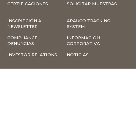
CERTIFICACIONES
SOLICITAR MUESTRAS
INSCRIPCIÓN A
ARAUCO TRACKING
NEWSLETTER
SYSTEM
COMPLIANCE –
INFORMACIÓN
DENUNCIAS
CORPORATIVA
INVESTOR RELATIONS
NOTICIAS
TÉRMINOS Y
POLÍTICA
CONDICIONES DE USO
TRATAMIENTO DE
DE LA PÁGINA WEB
DATOS PERSONALES