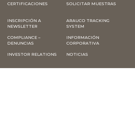
CERTIFICACIONES
SOLICITAR MUESTRAS
INSCRIPCIÓN A
ARAUCO TRACKING
NEWSLETTER
SYSTEM
COMPLIANCE –
INFORMACIÓN
DENUNCIAS
CORPORATIVA
INVESTOR RELATIONS
NOTICIAS
TÉRMINOS Y
POLÍTICA
CONDICIONES DE USO
TRATAMIENTO DE
DE LA PÁGINA WEB
DATOS PERSONALES