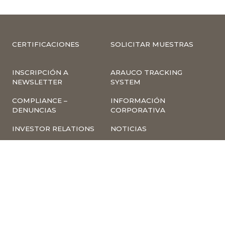
CERTIFICACIONES
SOLICITAR MUESTRAS
INSCRIPCIÓN A
ARAUCO TRACKING
NEWSLETTER
SYSTEM
COMPLIANCE –
INFORMACIÓN
DENUNCIAS
CORPORATIVA
INVESTOR RELATIONS
NOTICIAS
TÉRMINOS Y
POLÍTICA
CONDICIONES DE USO
TRATAMIENTO DE
DE LA PÁGINA WEB
DATOS PERSONALES