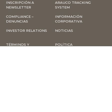
INSCRIPCIÓN A
ARAUCO TRACKING
NEWSLETTER
SYSTEM
COMPLIANCE –
INFORMACIÓN
DENUNCIAS
CORPORATIVA
INVESTOR RELATIONS
NOTICIAS
TÉRMINOS Y
POLÍTICA
CONDICIONES DE USO
TRATAMIENTO DE
DE LA PÁGINA WEB
DATOS PERSONALES