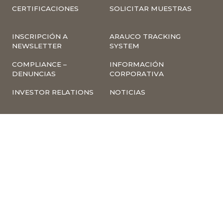
CERTIFICACIONES
SOLICITAR MUESTRAS
INSCRIPCIÓN A
ARAUCO TRACKING
NEWSLETTER
SYSTEM
COMPLIANCE –
INFORMACIÓN
DENUNCIAS
CORPORATIVA
INVESTOR RELATIONS
NOTICIAS
TÉRMINOS Y
POLÍTICA
CONDICIONES DE USO
TRATAMIENTO DE
DE LA PÁGINA WEB
DATOS PERSONALES