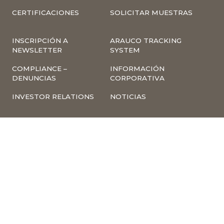
CERTIFICACIONES
SOLICITAR MUESTRAS
INSCRIPCIÓN A
ARAUCO TRACKING
NEWSLETTER
SYSTEM
COMPLIANCE –
INFORMACIÓN
DENUNCIAS
CORPORATIVA
INVESTOR RELATIONS
NOTICIAS
TÉRMINOS Y
POLÍTICA
CONDICIONES DE USO
TRATAMIENTO DE
DE LA PÁGINA WEB
DATOS PERSONALES