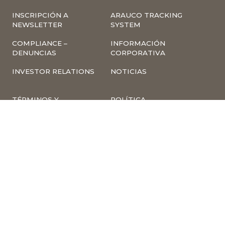
INSCRIPCIÓN A
ARAUCO TRACKING
NEWSLETTER
SYSTEM
COMPLIANCE –
INFORMACIÓN
DENUNCIAS
CORPORATIVA
INVESTOR RELATIONS
NOTICIAS
TÉRMINOS Y
POLÍTICA
CONDICIONES DE USO
TRATAMIENTO DE
DE LA PÁGINA WEB
DATOS PERSONALES