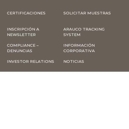
CERTIFICACIONES
SOLICITAR MUESTRAS
INSCRIPCIÓN A
ARAUCO TRACKING
NEWSLETTER
SYSTEM
COMPLIANCE –
INFORMACIÓN
DENUNCIAS
CORPORATIVA
INVESTOR RELATIONS
NOTICIAS
TÉRMINOS Y
POLÍTICA
CONDICIONES DE USO
TRATAMIENTO DE
DE LA PÁGINA WEB
DATOS PERSONALES