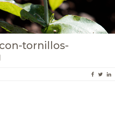
on-tornillos-
g