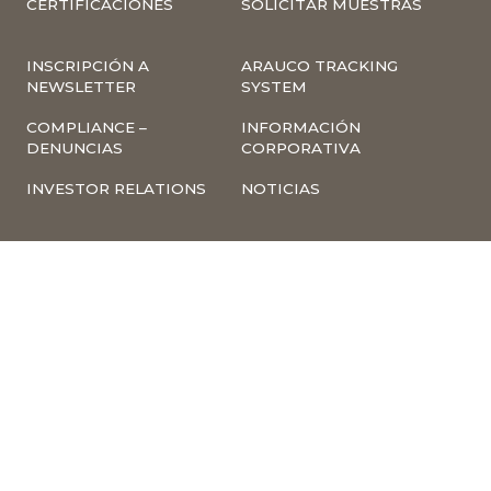
CERTIFICACIONES
SOLICITAR MUESTRAS
INSCRIPCIÓN A
ARAUCO TRACKING
NEWSLETTER
SYSTEM
COMPLIANCE –
INFORMACIÓN
DENUNCIAS
CORPORATIVA
INVESTOR RELATIONS
NOTICIAS
TÉRMINOS Y
POLÍTICA
CONDICIONES DE USO
TRATAMIENTO DE
DE LA PÁGINA WEB
DATOS PERSONALES