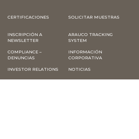
CERTIFICACIONES
SOLICITAR MUESTRAS
INSCRIPCIÓN A
ARAUCO TRACKING
NEWSLETTER
SYSTEM
COMPLIANCE –
INFORMACIÓN
DENUNCIAS
CORPORATIVA
INVESTOR RELATIONS
NOTICIAS
TÉRMINOS Y
POLÍTICA
CONDICIONES DE USO
TRATAMIENTO DE
DE LA PÁGINA WEB
DATOS PERSONALES