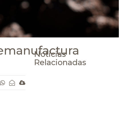
emanufactura
Noticias
Relacionadas