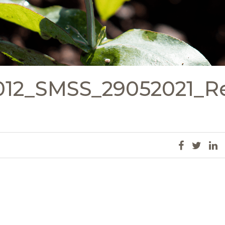
12_SMSS_29052021_R