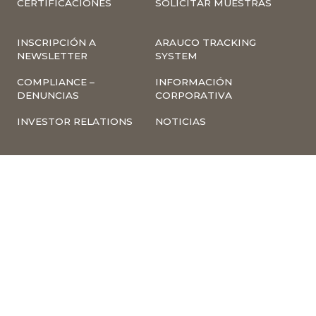
CERTIFICACIONES
SOLICITAR MUESTRAS
INSCRIPCIÓN A
ARAUCO TRACKING
NEWSLETTER
SYSTEM
COMPLIANCE –
INFORMACIÓN
DENUNCIAS
CORPORATIVA
INVESTOR RELATIONS
NOTICIAS
TÉRMINOS Y
POLÍTICA
CONDICIONES DE USO
TRATAMIENTO DE
DE LA PÁGINA WEB
DATOS PERSONALES