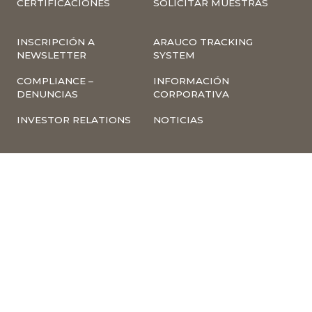
CERTIFICACIONES
SOLICITAR MUESTRAS
INSCRIPCIÓN A
ARAUCO TRACKING
NEWSLETTER
SYSTEM
COMPLIANCE –
INFORMACIÓN
DENUNCIAS
CORPORATIVA
INVESTOR RELATIONS
NOTICIAS
TÉRMINOS Y
POLÍTICA
CONDICIONES DE USO
TRATAMIENTO DE
DE LA PÁGINA WEB
DATOS PERSONALES