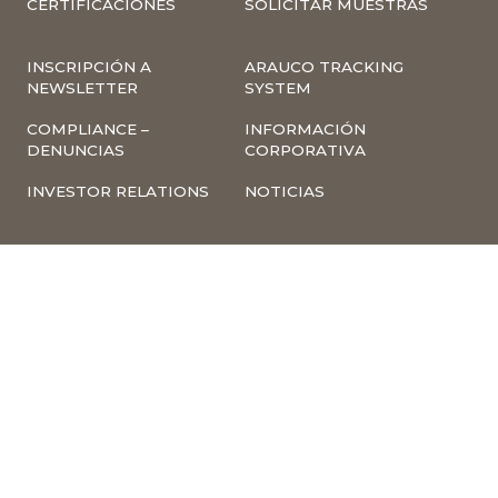
CERTIFICACIONES
SOLICITAR MUESTRAS
INSCRIPCIÓN A
ARAUCO TRACKING
NEWSLETTER
SYSTEM
COMPLIANCE –
INFORMACIÓN
DENUNCIAS
CORPORATIVA
INVESTOR RELATIONS
NOTICIAS
TÉRMINOS Y
POLÍTICA
CONDICIONES DE USO
TRATAMIENTO DE
DE LA PÁGINA WEB
DATOS PERSONALES