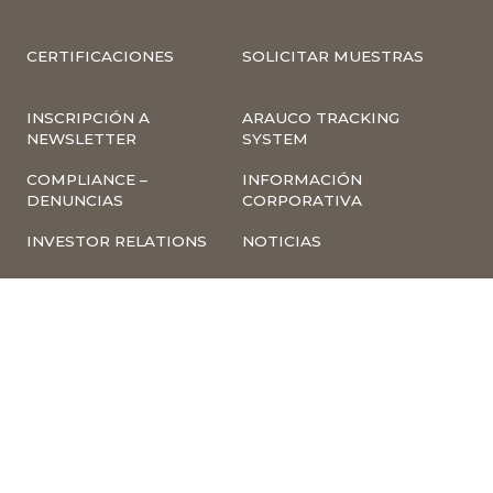
CERTIFICACIONES
SOLICITAR MUESTRAS
INSCRIPCIÓN A
ARAUCO TRACKING
NEWSLETTER
SYSTEM
COMPLIANCE –
INFORMACIÓN
DENUNCIAS
CORPORATIVA
INVESTOR RELATIONS
NOTICIAS
TÉRMINOS Y
POLÍTICA
CONDICIONES DE USO
TRATAMIENTO DE
DE LA PÁGINA WEB
DATOS PERSONALES